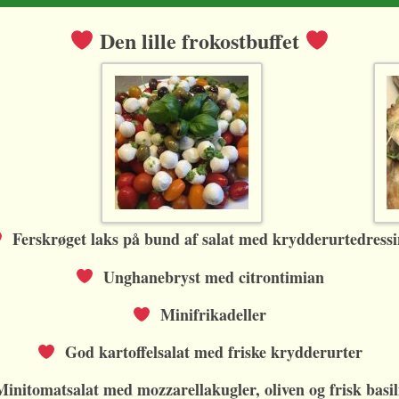
content
DEN FRISKE BUFFET
RECEPTIONSBUFFET 2
Den lille frokostbuffet
DEN LÆKRE BUFFET
RECEPTIONSBUFFET 3
TAPAS
GOD DANSK FROKOST
DEN LILLE FROKOSTBUFFET
RECEPTIONSBUFFET 1
RECEPTIONSBUFFET 2
RECEPTIONSBUFFET 3
Ferskrøget laks på bund af salat med krydderurtedress
Unghanebryst med citrontimian
Minifrikadeller
God kartoffelsalat med friske krydderurter
nitomatsalat med mozzarellakugler, oliven og frisk basi