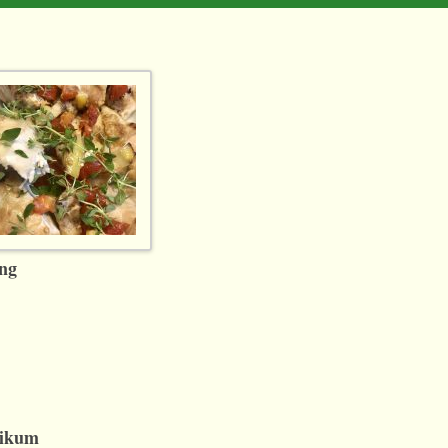
ing
likum