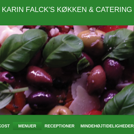
KARIN FALCK’S KØKKEN & CATERING
Skip
KOST
MENUER
RECEPTIONER
MINDEHØJTIDELIGHEDER
to
SOMMERBUFFET
RECEPTIONSBUFFET 1